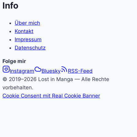
Info
Über mich
Kontakt
Impressum
Datenschutz
Folge
Folge mir
Instagram
Bluesky
RSS-Feed
Lost
© 2019–2026 Lost in Manga — Alle Rechte
in
vorbehalten.
Cookie Consent mit Real Cookie Banner
Manga