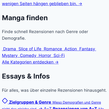
wenigen Seiten hängen geblieben bin.
→
Manga
finden
Finde schnell Rezensionen nach Genre oder
Demografie.
Drama
Slice of Life
Romance
Action
Fantasy
Mystery
Comedy
Horror
Sci-Fi
Alle Kategorien entdecken →
Essays &
Infos
Für alles, was über einzelne Rezensionen hinausgeht.
Zielgruppen & Genre
Wieso Demografien und Genre
→
A–Z
Rezensionen von A–Z
nicht das gleiche sind.
Alle