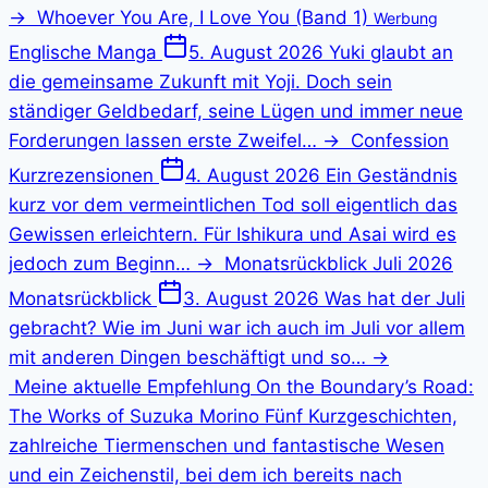
→
Whoever You Are, I Love You (Band 1)
Werbung
Englische Manga
5. August 2026
Yuki glaubt an
die gemeinsame Zukunft mit Yoji. Doch sein
ständiger Geldbedarf, seine Lügen und immer neue
Forderungen lassen erste Zweifel…
→
Confession
Kurzrezensionen
4. August 2026
Ein Geständnis
kurz vor dem vermeintlichen Tod soll eigentlich das
Gewissen erleichtern. Für Ishikura und Asai wird es
jedoch zum Beginn…
→
Monatsrückblick Juli 2026
Monatsrückblick
3. August 2026
Was hat der Juli
gebracht? Wie im Juni war ich auch im Juli vor allem
mit anderen Dingen beschäftigt und so…
→
Meine aktuelle Empfehlung
On the Boundary’s Road:
The Works of Suzuka Morino
Fünf Kurzgeschichten,
zahlreiche Tiermenschen und fantastische Wesen
und ein Zeichenstil, bei dem ich bereits nach