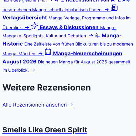
→
besprochenen Manga schnell alphabetisch finden.
Verlagsübersicht
Manga-Verlage, Programme und Infos im
→
Essays & Diskussionen
Überblick.
Manga-,
→
年
Manga-
Mangaka-Spotlights, Kultur und Debatten.
Historie
Eine Zeitleiste von frühen Bildkulturen bis zu modernen
→
Manga-Neuerscheinungen
Manga-Märkten.
August 2026
Die neuen Manga für August 2026 gesammelt
→
im Überblick.
Weitere
Rezensionen
Alle Rezensionen ansehen →
Smells Like Green Spirit