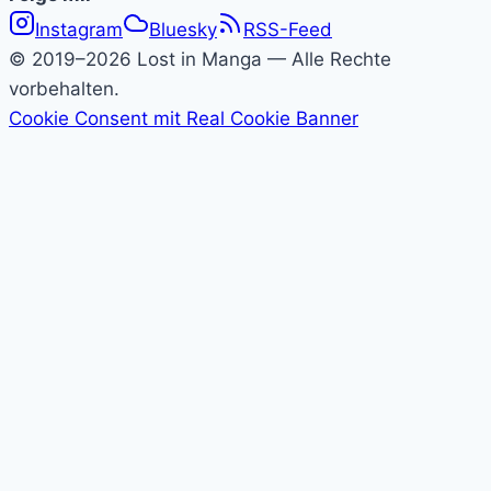
Folge
Instagram
Bluesky
RSS-Feed
Lost
© 2019–2026 Lost in Manga — Alle Rechte
in
vorbehalten.
Cookie Consent mit Real Cookie Banner
Manga