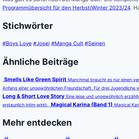
Programmübersicht für den Herbst/Winter 2023/24
. H
Stichwörter
#Boys Love
#Josei
#Manga Cult
#Seinen
Ähnliche Beiträge
Smells Like Green Spirit
Manchmal braucht es nur einen verl
Anfang einer ungewöhnlichen Freundschaft. Für drei Jugendliche wi
Long & Short Love Story
Eine leise und ungewöhnlich erzähl
Magical Karina (Band 1)
erstaunlich intim wirkt.
Magical Kar
Mehr entdecken