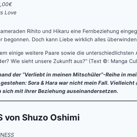
2,00€
ys Love
kameraden Rihito und Hikaru eine Fernbeziehung einge
er begonnen. Doch kann Liebe wirklich alles überwinde
dem einige weitere Paare sowie die unterschiedlichsten
nder? Wie sieht unsere Zukunft aus?“ (Text ©: Manga Cul
geband der “Verliebt in meinen Mitschüler”-Reihe in m
estehen: Sora & Hara war nicht mein Fall. Vielleicht
 sich mit ihrer Beziehung auseinandersetzen.
 von Shuzo Oshimi
PINESS