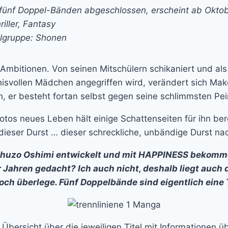
n fünf Doppel-Bänden abgeschlossen, erscheint ab Okto
iller, Fantasy
lgruppe: Shonen
Ambitionen. Von seinen Mitschülern schikaniert und als V
svollen Mädchen angegriffen wird, verändert sich Mako
n, er besteht fortan selbst gegen seine schlimmsten Pei
tos neues Leben hält einige Schattenseiten für ihn berei
 dieser Durst … dieser schreckliche, unbändige Durst na
Shuzo Oshimi entwickelt und mit HAPPINESS bekommen
 Jahren gedacht? Ich auch nicht, deshalb liegt auch
noch überlege. Fünf Doppelbände sind eigentlich eine
Übersicht über die jeweiligen Titel mit Informationen ü