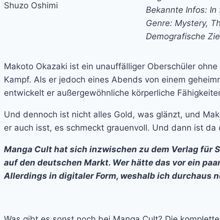
Bekannte Infos: I
Genre: Mystery, Thr
Demografische Zie
Makoto Okazaki ist ein unauffälliger Oberschüler ohne 
Kampf. Als er jedoch eines Abends von einem geheimni
entwickelt er außergewöhnliche körperliche Fähigkeite
Und dennoch ist nicht alles Gold, was glänzt, und Mako
er auch isst, es schmeckt grauenvoll. Und dann ist da
Manga Cult hat sich inzwischen zu dem Verlag für 
auf den deutschen Markt. Wer hätte das vor ein paar
Allerdings in digitaler Form, weshalb ich durchaus 
Was gibt es sonst noch bei Manga Cult? Die komplette 