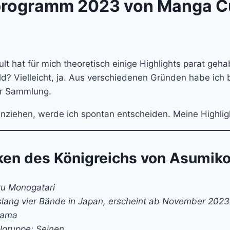
tprogramm 2023 von Manga C
 hat für mich theoretisch einige Highlights parat geha
 Vielleicht, ja. Aus verschiedenen Gründen habe ich bere
er Sammlung.
einziehen, werde ich spontan entscheiden. Meine Highli
ken des Königreichs von Asumik
oku Monogatari
islang vier Bände in Japan, erscheint ab November 2023
rama
lgruppe: Seinen