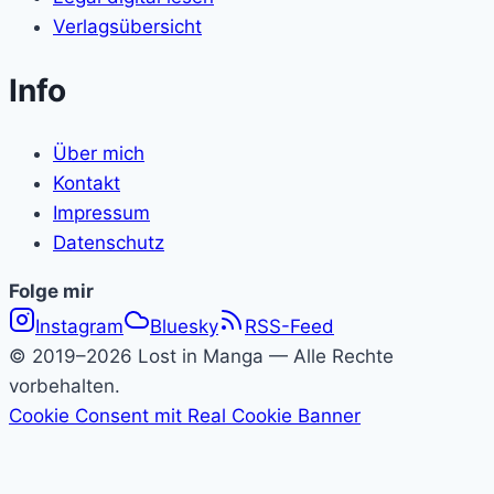
Verlagsübersicht
Info
Über mich
Kontakt
Impressum
Datenschutz
Folge
Folge mir
Instagram
Bluesky
RSS-Feed
Lost
© 2019–2026 Lost in Manga — Alle Rechte
in
vorbehalten.
Cookie Consent mit Real Cookie Banner
Manga