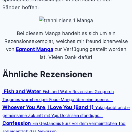
Bänden hoffen.
Bei diesem Manga handelt es sich um ein
Rezensionsexemplar, welches mir freundlicherweise
von
Egmont Manga
zur Verfügung gestellt worden
ist. Vielen Dank dafür!
Ähnliche Rezensionen
Fish and Water
Fish and Water Rezension: Gengoroh
Tagames warmherziger Food-Manga über eine queere…
Whoever You Are, I Love You (Band 1)
Yuki glaubt an die
gemeinsame Zukunft mit Yoji. Doch sein ständiger…
Confession
Ein Geständnis kurz vor dem vermeintlichen Tod
soll eigentlich das Gewissen…