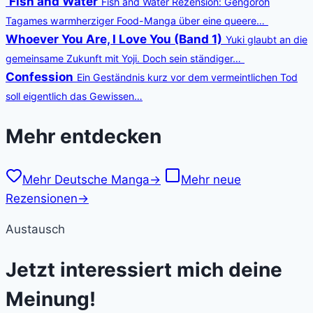
Fish and Water
Fish and Water Rezension: Gengoroh
Tagames warmherziger Food-Manga über eine queere…
Whoever You Are, I Love You (Band 1)
Yuki glaubt an die
gemeinsame Zukunft mit Yoji. Doch sein ständiger…
Confession
Ein Geständnis kurz vor dem vermeintlichen Tod
soll eigentlich das Gewissen…
Mehr entdecken
Mehr Deutsche Manga
→
Mehr neue
Rezensionen
→
Austausch
Jetzt interessiert mich deine
Meinung!