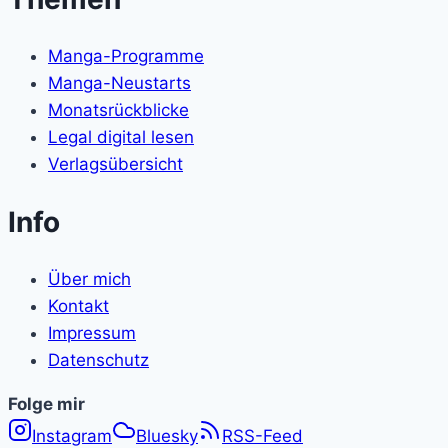
Manga-Programme
Manga-Neustarts
Monatsrückblicke
Legal digital lesen
Verlagsübersicht
Info
Über mich
Kontakt
Impressum
Datenschutz
Folge
Folge mir
Instagram
Bluesky
RSS-Feed