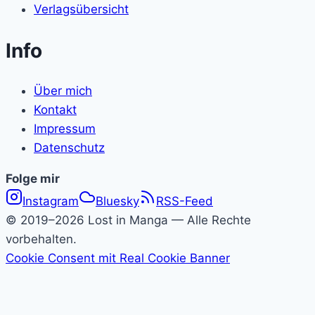
Verlagsübersicht
Info
Über mich
Kontakt
Impressum
Datenschutz
Folge
Folge mir
Instagram
Bluesky
RSS-Feed
Lost
© 2019–2026 Lost in Manga — Alle Rechte
in
vorbehalten.
Cookie Consent mit Real Cookie Banner
Manga