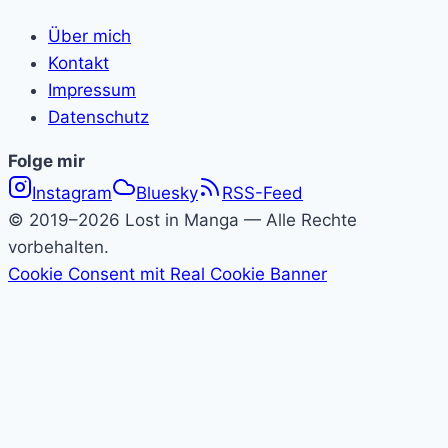
Über mich
Kontakt
Impressum
Datenschutz
Folge
Folge mir
Instagram
Bluesky
RSS-Feed
Lost
© 2019–2026 Lost in Manga — Alle Rechte
in
vorbehalten.
Cookie Consent mit Real Cookie Banner
Manga