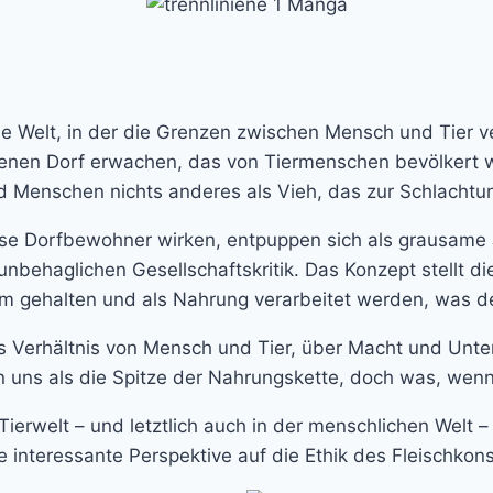
ende Welt, in der die Grenzen zwischen Mensch und Tier 
enen Dorf erwachen, das von Tiermenschen bevölkert wi
nd Menschen nichts anderes als Vieh, das zur Schlachtu
se Dorfbewohner wirken, entpuppen sich als grausame Jä
nbehaglichen Gesellschaftskritik. Das Konzept stellt 
arm gehalten und als Nahrung verarbeitet werden, was d
as Verhältnis von Mensch und Tier, über Macht und Unte
n uns als die Spitze der Nahrungskette, doch was, wen
r Tierwelt – und letztlich auch in der menschlichen Wel
ine interessante Perspektive auf die Ethik des Fleischko