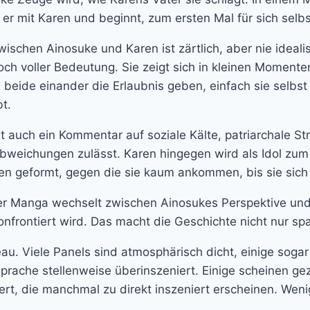
er mit Karen und beginnt, zum ersten Mal für sich selb
schen Ainosuke und Karen ist zärtlich, aber nie idealis
och voller Bedeutung. Sie zeigt sich in kleinen Moment
eide einander die Erlaubnis geben, einfach sie selbst zu
t.
ist auch ein Kommentar auf soziale Kälte, patriarchale 
Abweichungen zulässt. Karen hingegen wird als Idol z
gen geformt, gegen die sie kaum ankommen, bis sie sic
 Der Manga wechselt zwischen Ainosukes Perspektive und
rontiert wird. Das macht die Geschichte nicht nur spa
au. Viele Panels sind atmosphärisch dicht, einige soga
rache stellenweise überinszeniert. Einige scheinen gezi
ert, die manchmal zu direkt inszeniert erscheinen. Wen