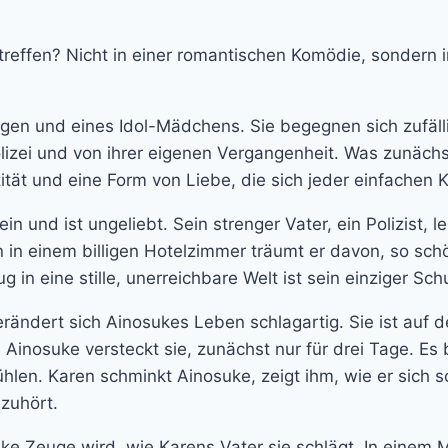
reffen? Nicht in einer romantischen Komödie, sondern in
ungen und eines Idol-Mädchens. Sie begegnen sich zufä
olizei und von ihrer eigenen Vergangenheit. Was zunächs
tät und eine Form von Liebe, die sich jeder einfachen K
n und ist ungeliebt. Sein strenger Vater, ein Polizist, l
 in einem billigen Hotelzimmer träumt er davon, so schö
in eine stille, unerreichbare Welt ist sein einziger Sch
 verändert sich Ainosukes Leben schlagartig. Sie ist auf 
 Ainosuke versteckt sie, zunächst nur für drei Tage. Es
hlen. Karen schminkt Ainosuke, zeigt ihm, wie er sich s
 zuhört.
uke Zeuge wird, wie Karens Vater sie schlägt. In einem M