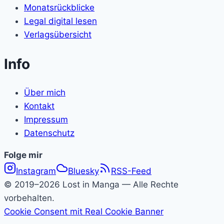
Monatsrückblicke
Legal digital lesen
Verlagsübersicht
Info
Über mich
Kontakt
Impressum
Datenschutz
Folge
Folge mir
Instagram
Bluesky
RSS-Feed
Lost
© 2019–2026 Lost in Manga — Alle Rechte
in
vorbehalten.
Cookie Consent mit Real Cookie Banner
Manga