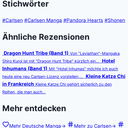
Stichwörter
#Carlsen
#Carlsen Manga
#Pandora Hearts
#Shonen
Ähnliche Rezensionen
Dragon Hunt Tribe (Band 1)
Von "Leviathan"-Mangaka
Hotel
Shiro Kuroi ist mit "Dragon Hunt Tribe" kürzlich ein…
Inhumans (Band 1)
Mit "Hotel Inhumas" möchte ich euch
Kleine Katze Chi
heute eine neu Carlsen-Lizenz vorstellen,…
in Frankreich
Kleine Katze Chi gehört sicherlich zu den
Reihen, die man auch…
Mehr entdecken
Mehr Deutsche Manga
→
Mehr zu Carlsen
→