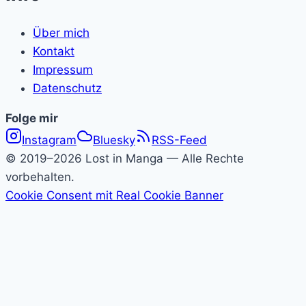
Über mich
Kontakt
Impressum
Datenschutz
Folge
Folge mir
Instagram
Bluesky
RSS-Feed
Lost
© 2019–2026 Lost in Manga — Alle Rechte
in
vorbehalten.
Cookie Consent mit Real Cookie Banner
Manga