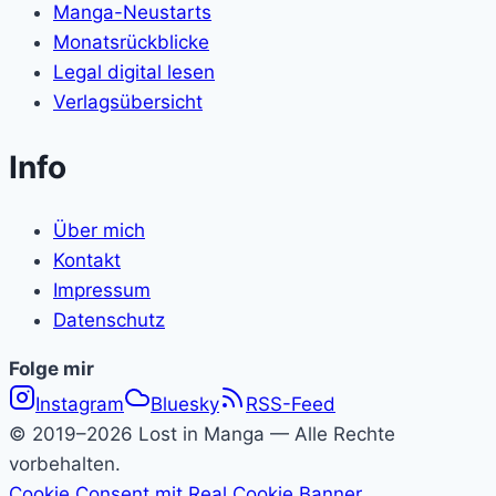
Manga-Neustarts
Monatsrückblicke
Legal digital lesen
Verlagsübersicht
Info
Über mich
Kontakt
Impressum
Datenschutz
Folge
Folge mir
Instagram
Bluesky
RSS-Feed
Lost
© 2019–2026 Lost in Manga — Alle Rechte
in
vorbehalten.
Cookie Consent mit Real Cookie Banner