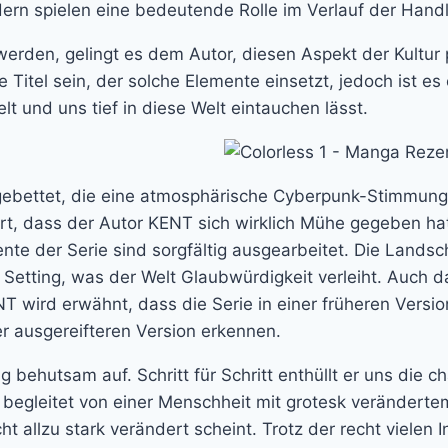
ndern spielen eine bedeutende Rolle im Verlauf der Hand
werden, gelingt es dem Autor, diesen Aspekt der Kultur 
 Titel sein, der solche Elemente einsetzt, jedoch ist es
t und uns tief in diese Welt eintauchen lässt.
ingebettet, die eine atmosphärische Cyberpunk-Stimmung
, dass der Autor KENT sich wirklich Mühe gegeben hat, 
te der Serie sind sorgfältig ausgearbeitet. Die Land
e Setting, was der Welt Glaubwürdigkeit verleiht. Auch d
 wird erwähnt, dass die Serie in einer früheren Version
r ausgereifteren Version erkennen.
behutsam auf. Schritt für Schritt enthüllt er uns die ch
t, begleitet von einer Menschheit mit grotesk veränderte
icht allzu stark verändert scheint. Trotz der recht vielen