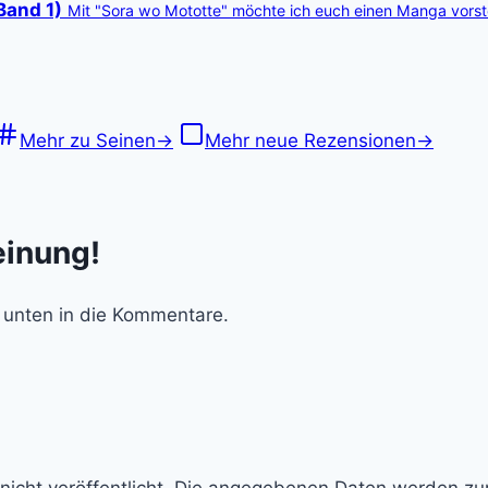
Band 1)
Mit "Sora wo Mototte" möchte ich euch einen Manga vorst
Mehr zu Seinen
→
Mehr neue Rezensionen
→
einung!
 unten in die Kommentare.