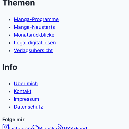
Themen
Manga-Programme
Manga-Neustarts
Monatsrückblicke
Legal digital lesen
Verlagsübersicht
Info
Über mich
Kontakt
Impressum
Datenschutz
Folge
Folge mir
Instagram
Bluesky
RSS-Feed