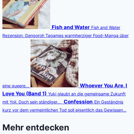
Fish and Water
Fish and Water
Rezension: Gengoroh Tagames warmherziger Food-Manga über
Whoever You Are, I
eine queere…
Love You (Band 1)
Yuki glaubt an die gemeinsame Zukunft
Confession
mit Yoji. Doch sein ständiger…
Ein Geständnis
kurz vor dem vermeintlichen Tod soll eigentlich das Gewissen…
Mehr entdecken