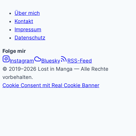
Über mich
Kontakt
Impressum
Datenschutz
Folge
Folge mir
Instagram
Bluesky
RSS-Feed
Lost
© 2019–2026 Lost in Manga — Alle Rechte
in
vorbehalten.
Cookie Consent mit Real Cookie Banner
Manga