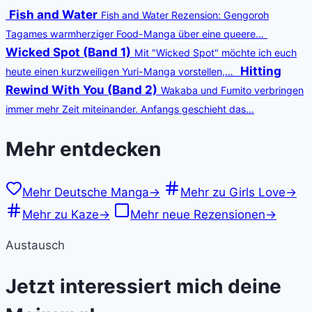
Fish and Water
Fish and Water Rezension: Gengoroh
Tagames warmherziger Food-Manga über eine queere…
Wicked Spot (Band 1)
Mit "Wicked Spot" möchte ich euch
Hitting
heute einen kurzweiligen Yuri-Manga vorstellen,…
Rewind With You (Band 2)
Wakaba und Fumito verbringen
immer mehr Zeit miteinander. Anfangs geschieht das…
Mehr entdecken
Mehr Deutsche Manga
→
Mehr zu Girls Love
→
Mehr zu Kaze
→
Mehr neue Rezensionen
→
Austausch
Jetzt interessiert mich deine