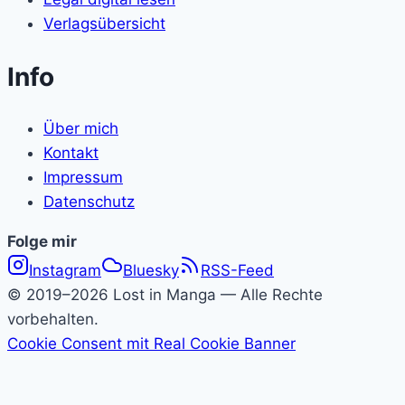
Verlagsübersicht
Info
Über mich
Kontakt
Impressum
Datenschutz
Folge
Folge mir
Instagram
Bluesky
RSS-Feed
Lost
© 2019–2026 Lost in Manga — Alle Rechte
in
vorbehalten.
Cookie Consent mit Real Cookie Banner
Manga